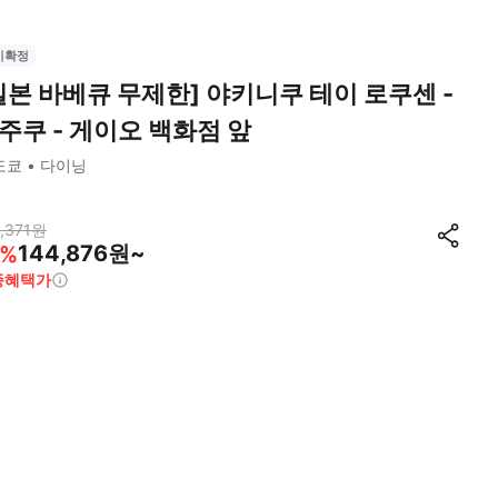
시확정
일본 바베큐 무제한] 야키니쿠 테이 로쿠센 -
주쿠 - 게이오 백화점 앞
도쿄
다이닝
,371
원
144,876원~
%
종혜택가