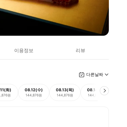
이용정보
리뷰
다른날짜
.11(화)
08.12(수)
08.13(목)
08.14(금)
08.
4,876원
144,876원
144,876원
144,876원
144