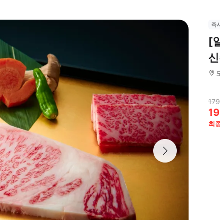
즉
[
신
179
19
최