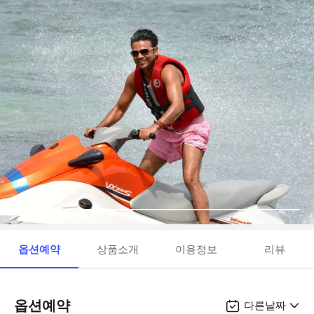
옵션예약
상품소개
이용정보
리뷰
옵션예약
다른날짜