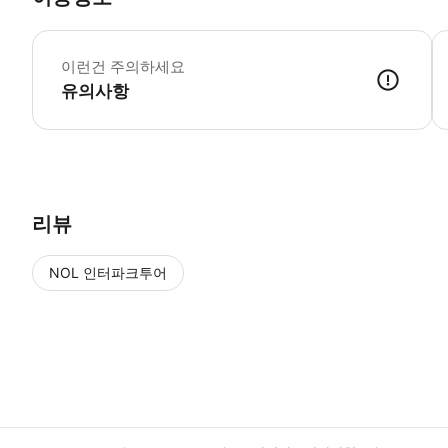

이런건 주의하세요
유의사항
✔️예약 확정 후 이메일을 통해 바우처(모바일티켓)가 발송 됩니다. 🛎 
리뷰
NOL 인터파크투어
NOL
에서 작성된 리뷰 입니다.
별점 높은순
별점 높은순