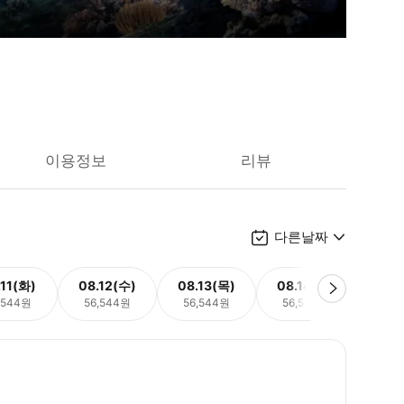
이용정보
리뷰
다른날짜
.11(화)
08.12(수)
08.13(목)
08.14(금)
08.
,544원
56,544원
56,544원
56,544원
56,