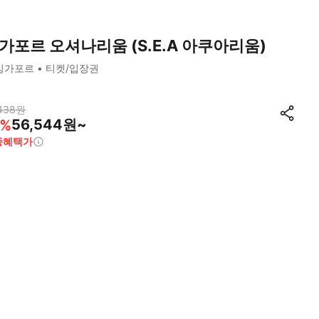
가포르 오셔나리움 (S.E.A 아쿠아리움)
싱가포르
티켓/입장권
438
원
56,544원~
%
종혜택가