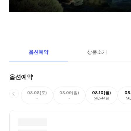
옵션예약
상품소개
옵션예약
08.08(토)
08.09(일)
08.10(월)
08
-
-
56,544원
56