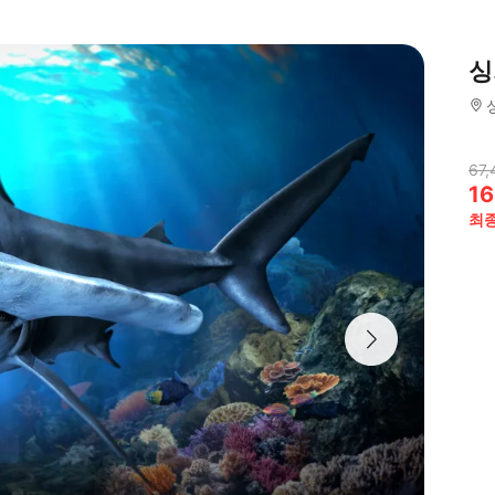
싱
67,
16
최