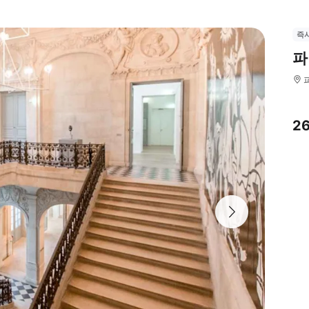
즉
파
2