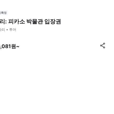
시확정
리: 피카소 박물관 입장권
파리
투어
6,081원~