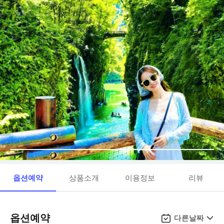
옵션예약
상품소개
이용정보
리뷰
옵션예약
다른날짜