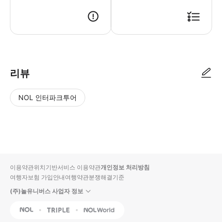
리뷰
NOL 인터파크투어
NOL
별
사
에서
점
진/
작성
높
동
된
은
영
리뷰
순
상
이용약관
위치기반서비스 이용약관
개인정보 처리방침
입니
여행자보험 가입안내
여행약관
분쟁해결기준
다.
(주)놀유니버스 사업자 정보
별
사
NOL
Triple
Interpark Global
점
진/