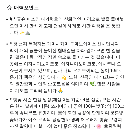
매력포인트
# * 규슈 아소와 다카치호의 신화적인 비경으로 발을 들여놓
으면 마치 만화와 고대 전설의 세계로 시간 여행을 온 듯합
니다 ✨⛰️
* 첫 번째 목적지는 가미시키미 구마노이마스 신사입니다.
백여 개의 등불이 늘어선 참배길을 따라 걷다 보면 한 걸음
한 걸음이 환상적인 장면 속으로 들어가는 것 같습니다. 이
곳에는 이자나기노미코토, 이자나미노미코토, 이시쿠니 오
쇼군이 모셔져 있으며, 신사 내의 우치도이와는 높이 10m로
용기와 행운의 상징입니다 💫. 또한, 신목인 나기(凪)는 인연
의 원만함과 사업의 순조로움을 의미하여 🌿, 많은 사람들
이 기도를 드리러 옵니다 🙏.
* 벚꽃 시즌 한정 일정(예상 3월 하순~4월 상순, 모든 시간
은 현지 날씨에 따름) 쓰키마와리 공원 100본 벚꽃: 약 100그
루의 벚나무로 유명하며, 봄이 되면 벚꽃이 만개하여 분홍빛
꽃바다가 아소 오악의 웅장한 배경과 어우러져 벚꽃 구경과
사진 촬영에 더할 나위 없이 좋은 장소입니다 🌸. 초원처럼