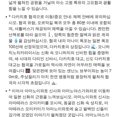
넓게 펼쳐진 공원을 거닐며 아소 고원 특유의 고요함과 광활
함을 느낄 수 있습니다.
* 다카치호 협곡으로 이동(중요 안내: 체력 안배에 유의하십
시오. 협곡 유람, 오르막길 복귀 모두 총 80분 이내에 포함되
며, 셔틀버스가 제공되어 체력을 아낄 수 있습니다). 완만한
산책로를 따라 걸으며 🚶‍♂️, 양쪽의 험준한 절벽과 맑은 계곡
물 💧을 감상하십시오. 협곡 내의 마나이 폭포는 일본 폭포
100선에 선정되었으며, 다카치호의 상징입니다 🌊. 오니하
치노치카라이시는 신화 속 오니하치의 신비한 힘을 증명하
며, 세 시대의 다리인 신바시, 다카치호 대교, 신도 다카치호
대교는 협곡을 가로질러 역사와 자연이 어우러진 매력을 보
여줍니다 🌉. 맞은편에 솟아 있는 센닌노 뵤부이와는 높이 7
0m로, 주상절리가 마치 천연 병풍처럼 웅장하게 펼쳐져 협
곡의 시각적 초점입니다 ⛰️.
* 이어서 아마노이와토 신사와 아마노야스가와라로 이동하
여 일본 신화의 근원을 느껴보십시오. 아마노이와토 신사는
아마테라스 오미카미를 모시며, 동굴은 신화 속 성지로, 아
마테라스 오미카미가 아마노이와토에 숨고 팔백만 신들이
강가에 모였던 이야기가 펼쳐졌던 곳입니다. 아마노야스가