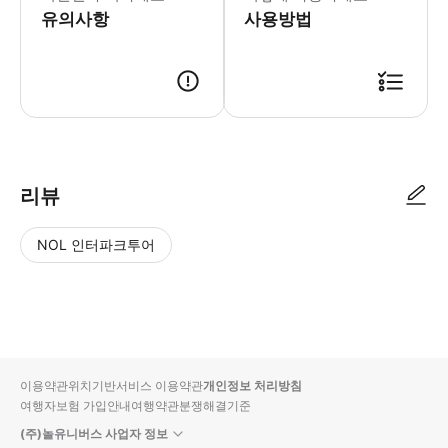
유의사항
사용방법
리뷰
NOL 인터파크투어
NOL
별
사
에서
점
진/
작성
높
동
된
은
영
리뷰
순
상
이용약관
위치기반서비스 이용약관
개인정보 처리방침
입니
여행자보험 가입안내
여행약관
분쟁해결기준
다.
(주)놀유니버스 사업자 정보