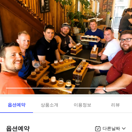
옵션예약
상품소개
이용정보
리뷰
옵션예약
다른날짜