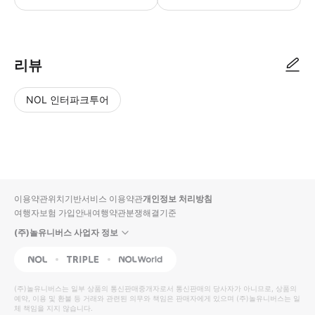
리뷰
NOL 인터파크투어
NOL
별
사
에서
점
진/
작성
높
동
된
은
영
리뷰
순
상
이용약관
위치기반서비스 이용약관
개인정보 처리방침
입니
여행자보험 가입안내
여행약관
분쟁해결기준
다.
(주)놀유니버스 사업자 정보
별
사
NOL
Triple
Interpark Global
점
진/
높
동
(주)놀유니버스
는 일부 상품의 통신판매중개자로서 통신판매의 당사자가 아니므로, 상품의
예약, 이용 및 환불 등 거래와 관련된 의무와 책임은 판매자에게 있으며
은
영
(주)놀유니버스
는 일
체 책임을 지지 않습니다.
순
상