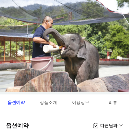
옵션예약
상품소개
이용정보
리뷰
옵션예약
다른날짜