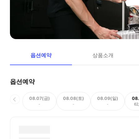
옵션예약
상품소개
옵션예약
08.07(금)
08.08(토)
08.09(일)
08
-
-
-
62