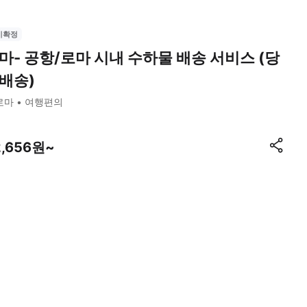
시확정
마- 공항/로마 시내 수하물 배송 서비스 (당
배송)
로마
여행편의
2,656원~