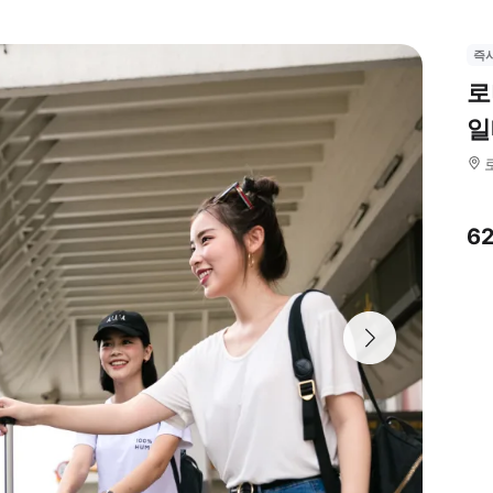
즉
로
일
6