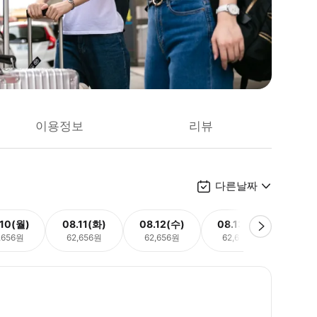
이용정보
리뷰
다른날짜
.10(월)
08.11(화)
08.12(수)
08.13(목)
08.
,656원
62,656원
62,656원
62,656원
62,