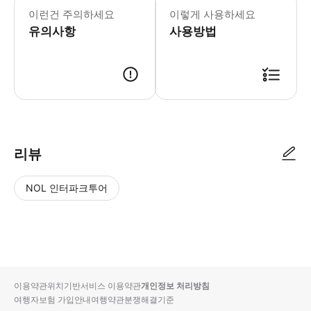
이런건 주의하세요
이렇게 사용하세요
유의사항
사용방법
< ALL KYUSHU PASS 개요 > - 규슈 섬 내의 거의 모든 고속버스
리뷰
NOL 인터파크투어
NOL
별
사
에서
점
진/
작성
높
동
된
은
영
리뷰
순
상
이용약관
위치기반서비스 이용약관
개인정보 처리방침
입니
여행자보험 가입안내
여행약관
분쟁해결기준
다.