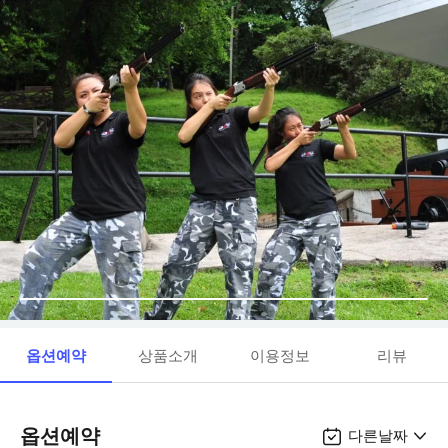
옵션예약
상품소개
이용정보
리뷰
옵션예약
다른날짜