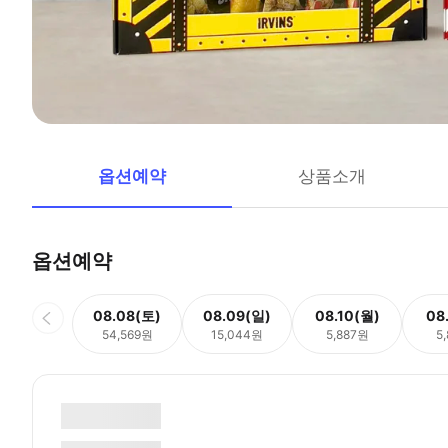
옵션예약
상품소개
옵션예약
08.08(토)
08.09(일)
08.10(월)
08
54,569원
15,044원
5,887원
5