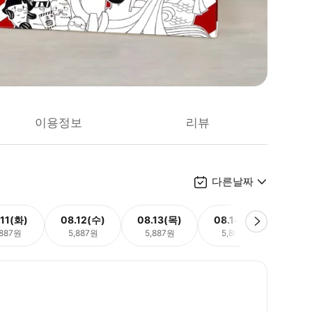
이용정보
리뷰
다른날짜
.11(화)
08.12(수)
08.13(목)
08.14(금)
08.
,887원
5,887원
5,887원
5,887원
5,