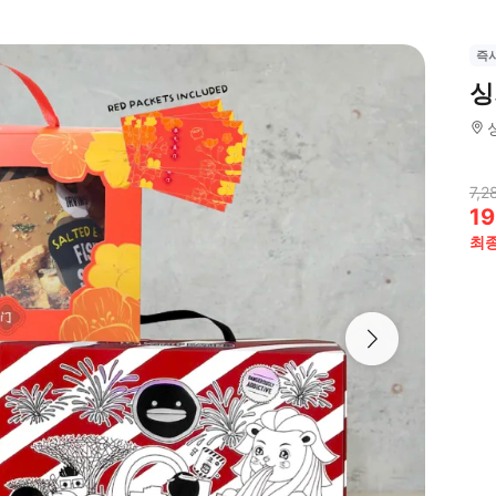
즉
싱
7,2
19
최