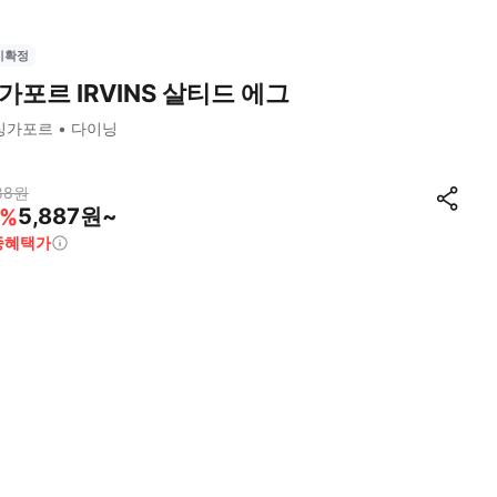
시확정
가포르 IRVINS 살티드 에그
싱가포르
다이닝
88
원
5,887원~
%
종혜택가