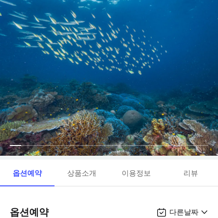
옵션예약
상품소개
이용정보
리뷰
옵션예약
다른날짜