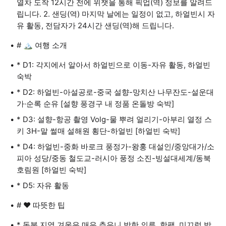
열차 도착 12시간 전에 위챗을 통해 픽업(역) 정보를 알려드
립니다. 2. 샌딩(역) 마지막 날에는 일정이 없고, 하얼빈시 자
유 활동, 전담자가 24시간 샌딩(역)해 드립니다.
# 🏔️ 여행 소개
* D1: 각지에서 알아서 하얼빈으로 이동-자유 활동, 하얼빈
숙박
* D2: 하얼빈-아설공로-중국 설향-망치산 나무잔도-설운대
가·순록 순유 [설향 풍경구 내 정품 온돌방 숙박]
* D3: 설향-항공 촬영 Volg-물 뿌려 얼리기-아부리 열정 스
키 3H-말 썰매 설해원 횡단-하얼빈 [하얼빈 숙박]
* D4: 하얼빈-중화 바로크 풍정가-왕훙 대설인/중앙대가/소
피아 성당/중동 철도교-러시아 풍정 소진-빙설대세계/동북
호림원 [하얼빈 숙박]
* D5: 자유 활동
# ❤️ 따뜻한 팁
* 동북 지역 겨울은 매우 추우니 방한 의류, 핫팩, 미끄럼 방