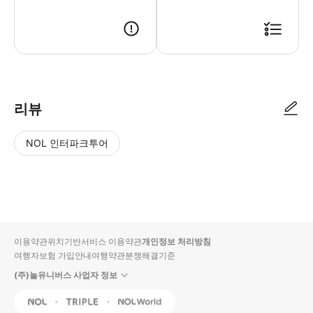
리뷰
NOL 인터파크투어
NOL
별
사
에서
점
진/
작성
높
동
된
은
영
리뷰
순
상
이용약관
위치기반서비스 이용약관
개인정보 처리방침
입니
여행자보험 가입안내
여행약관
분쟁해결기준
다.
(주)놀유니버스 사업자 정보
별
사
NOL
Triple
Interpark Global
점
진/