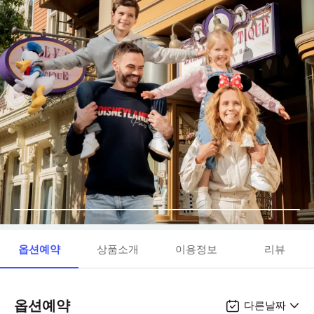
옵션예약
상품소개
이용정보
리뷰
옵션예약
다른날짜