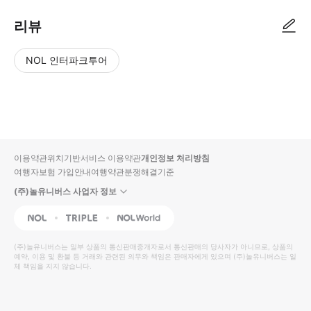
리뷰
NOL 인터파크투어
NOL
별
사
에서
점
진/
작성
높
동
된
은
영
리뷰
순
상
이용약관
위치기반서비스 이용약관
개인정보 처리방침
입니
여행자보험 가입안내
여행약관
분쟁해결기준
다.
(주)놀유니버스 사업자 정보
별
사
NOL
Triple
Interpark Global
점
진/
높
동
(주)놀유니버스
는 일부 상품의 통신판매중개자로서 통신판매의 당사자가 아니므로, 상품의
예약, 이용 및 환불 등 거래와 관련된 의무와 책임은 판매자에게 있으며
은
영
(주)놀유니버스
는 일
체 책임을 지지 않습니다.
순
상