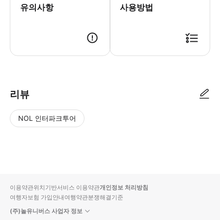
유의사항
사용방법
● 예약접수 후 확정이 되면 이용가능합니다. ● 바우처에 안내된 사용 방법
리뷰
NOL 인터파크투어
NOL
별
사
에서
점
진/
작성
높
동
된
은
영
리뷰
순
상
이용약관
위치기반서비스 이용약관
개인정보 처리방침
입니
여행자보험 가입안내
여행약관
분쟁해결기준
다.
(주)놀유니버스 사업자 정보