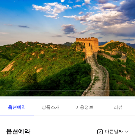
옵션예약
상품소개
이용정보
리뷰
옵션예약
다른날짜