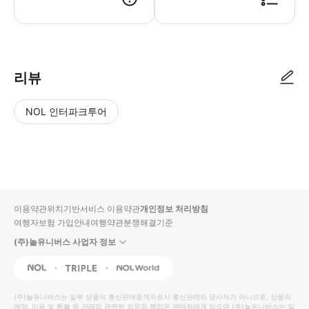
리뷰
NOL 인터파크투어
NOL
별
사
에서
점
진/
작성
높
동
된
은
영
리뷰
순
상
이용약관
위치기반서비스 이용약관
개인정보 처리방침
입니
여행자보험 가입안내
여행약관
분쟁해결기준
다.
(주)놀유니버스 사업자 정보
별
사
NOL
Triple
Interpark Global
점
진/
높
동
(주)놀유니버스
는 일부 상품의 통신판매중개자로서 통신판매의 당사자가 아니므로, 상품의
예약, 이용 및 환불 등 거래와 관련된 의무와 책임은 판매자에게 있으며
은
영
(주)놀유니버스
는 일