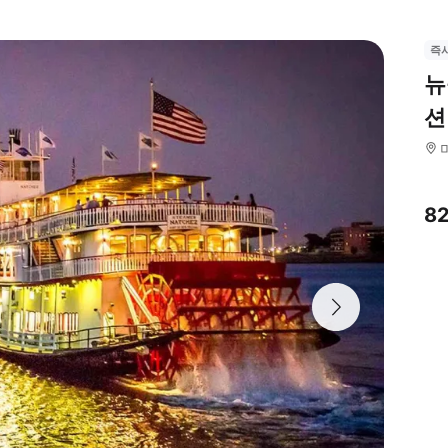
즉
뉴
션
8