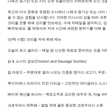
나체즈 증기선 또는 시티 오브 뉴올리언스 리버보트에 오신 것
최고의 미식 문화로 유명한 도시에서 나체크 증기선 또는 시티
을 수 없는 경험을 선사합니다. 거대한 미시시피 강을 따라 
크리올 전통 뷔페 요리를 맛보세요. 수제 칵테일을 음미하고, 
빠져보세요. 물 위에서의 저녁 시간에 세련된 분위기를 더해 줄
(선택 사항) 크리올 저녁 뷔페 메뉴
오늘의 토스 샐러드 – 매일 밤 신선한 재료로 준비되는 모둠 야
닭 & 소시지 검보(Chicken and Sausage Gumbo)
탑 라운드 – 주문대로 잘라 나오는 인증된 앵거스 쇠고기, 무료
루이지애나 프라이드 치킨 다리살 – 고전적인 데미글라스 소스
베이유 해산물 파스타 – 백포도주로 요리한 새우와 게, 마늘 
크로우피시 에투페 – 쌀밥 위에 올린 풍성한 크로우피시 스튜