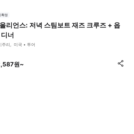
시확정
올리언스: 저녁 스팀보트 재즈 크루즈 + 옵
 디너
미주리
미국
투어
2,587원~