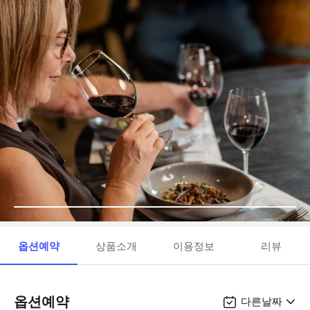
옵션예약
상품소개
이용정보
리뷰
옵션예약
다른날짜