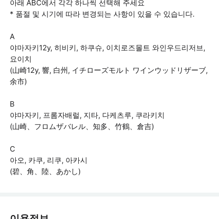
아래 ABC에서 각각 하나씩 선택해 주세요
* 품절 및 시기에 따라 변경되는 사항이 있을 수 있습니다.
A
야마자키12y, 히비키, 하쿠슈, 이치로즈몰트 와인우드리저브,
요이치
(山崎12y, 響, 白州, イチローズモルト ワインウッドリザーブ,
余市)
B
야마자키, 프롬자배럴, 지타, 다케츠루, 쿠라키치
(山崎、フロムザバレル、知多、竹鶴、倉吉)
C
아오, 카쿠, 리쿠, 아카시
(碧、角、陸、あかし)
이용정보