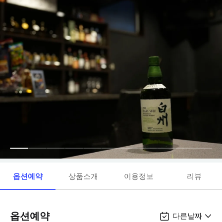
옵션예약
상품소개
이용정보
리뷰
옵션예약
다른날짜