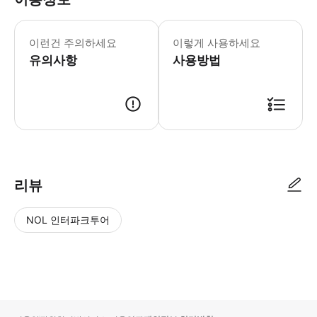
·토한 경우는 청소 대금으로 15000
이런건 주의하세요
이렇게 사용하세요
유의사항
사용방법
가게 점원에게 예약 화면을 보여주세요. (예약번호, 성함, 전화번호 확인 후
리뷰
NOL 인터파크투어
NOL
별
사
에서
점
진/
작성
높
동
된
은
영
리뷰