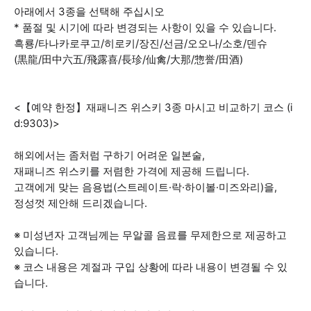
아래에서 3종을 선택해 주십시오
* 품절 및 시기에 따라 변경되는 사항이 있을 수 있습니다.
흑룡/타나카로쿠고/히로키/장진/선금/오오나/소호/덴슈
(黒龍/田中六五/飛露喜/長珍/仙禽/大那/惣誉/田酒)
<【예약 한정】재패니즈 위스키 3종 마시고 비교하기 코스 (i
d:9303)>
해외에서는 좀처럼 구하기 어려운 일본술,
재패니즈 위스키를 저렴한 가격에 제공해 드립니다.
고객에게 맞는 음용법(스트레이트·락·하이볼·미즈와리)을,
정성껏 제안해 드리겠습니다.
※ 미성년자 고객님께는 무알콜 음료를 무제한으로 제공하고
있습니다.
※ 코스 내용은 계절과 구입 상황에 따라 내용이 변경될 수 있
습니다.