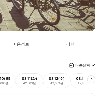
이용정보
리뷰
다른날짜
.10(월)
08.11(화)
08.12(수)
08.13(목)
08.
,663원
42,663원
42,663원
42,663원
42,