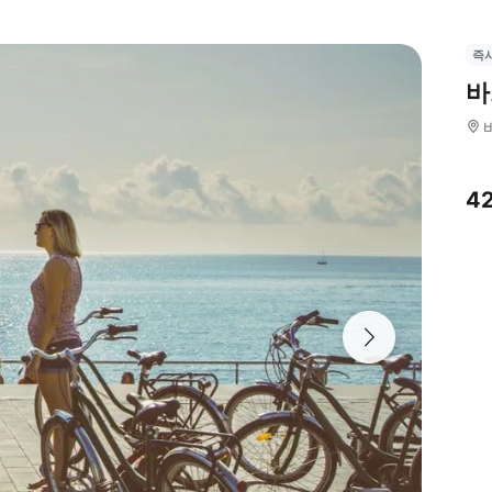
즉
바
4