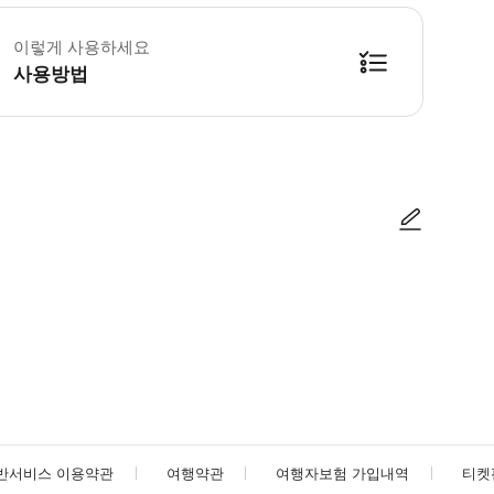
 꼭 알아두세요 * 스틸레토를 착용하지 마십시오 * 여행 가방은 대기실에 두셔
이렇게 사용하세요
사용방법
 ▶ 구매 후 안내 * 투어 기간 동안 사그라다 파밀리아, 그라시아 거리, 고딕
사진/동영상
사진/동영상
반서비스 이용약관
여행약관
여행자보험 가입내역
티켓