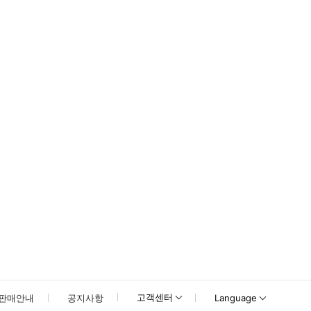
도 됩니다.
 지구, 바르셀로네타 등 사람들이 많이 찾는 장소는 건너뛰게 됩니다.
고객센터
판매안내
공지사항
Language