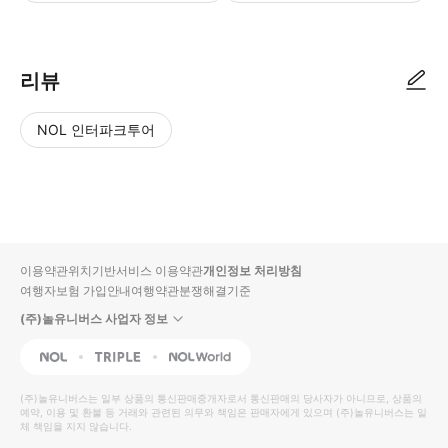
● 예약접수 후 확정이 되면 이용가능합니다. ● 바우처에 안내된 사용 방법
리뷰
NOL 인터파크투어
NOL
별
사
에서
점
진/
작성
높
동
된
은
영
리뷰
순
상
이용약관
위치기반서비스 이용약관
개인정보 처리방침
입니
여행자보험 가입안내
여행약관
분쟁해결기준
다.
(주)놀유니버스 사업자 정보
별
사
NOL
Triple
Interpark Global
점
진/
높
동
(주)놀유니버스
는 일부 상품의 통신판매중개자로서 통신판매의 당사자가 아니므로, 상품의
예약, 이용 및 환불 등 거래와 관련된 의무와 책임은 판매자에게 있으며
은
영
(주)놀유니버스
는 일
체 책임을 지지 않습니다.
순
상