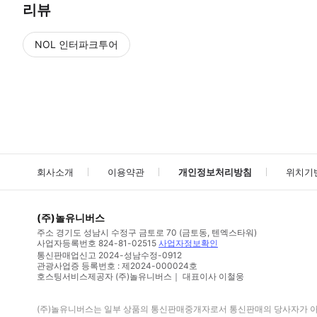
리뷰
NOL 인터파크투어
NOL
에서 작성된 리뷰 입니다.
별점 높은순
별점 높은순
회사소개
이용약관
개인정보처리방침
위치기
(주)놀유니버스
주소
경기도 성남시 수정구 금토로 70 (금토동, 텐엑스타워)
사업자등록번호
824-81-02515
사업자정보확인
통신판매업신고
2024-성남수정-0912
관광사업증 등록번호 : 제2024-000024호
호스팅서비스제공자 (주)놀유니버스｜ 대표이사 이철웅
(주)놀유니버스
는 일부 상품의 통신판매중개자로서 통신판매의 당사자가 아니