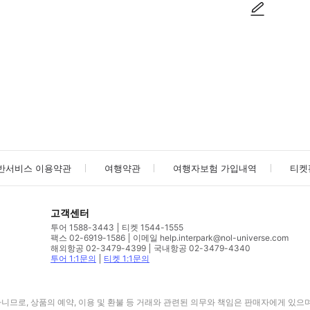
사진/동영상
사진/동영상
반서비스 이용약관
여행약관
여행자보험 가입내역
티켓
고객센터
투어 1588-3443
티켓 1544-1555
팩스 02-6919-1586
이메일 help.interpark@nol-universe.com
해외항공 02-3479-4399
국내항공 02-3479-4340
투어 1:1문의
티켓 1:1문의
므로, 상품의 예약, 이용 및 환불 등 거래와 관련된 의무와 책임은 판매자에게 있으