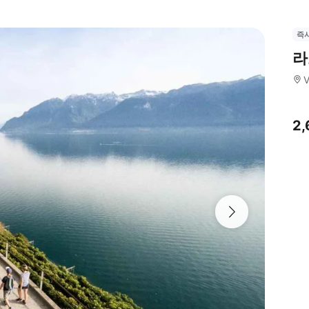
즉
라
2,