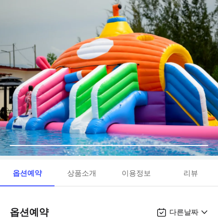
옵션예약
상품소개
이용정보
리뷰
옵션예약
다른날짜