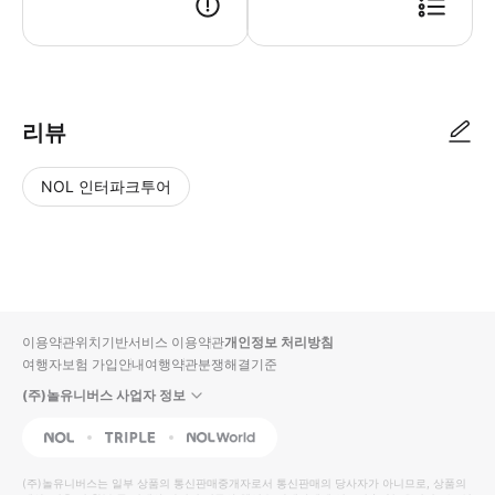
리뷰
NOL 인터파크투어
NOL
별
사
에서
점
진/
작성
높
동
된
은
영
리뷰
순
상
이용약관
위치기반서비스 이용약관
개인정보 처리방침
입니
여행자보험 가입안내
여행약관
분쟁해결기준
다.
(주)놀유니버스 사업자 정보
별
사
NOL
Triple
Interpark Global
점
진/
높
동
(주)놀유니버스
는 일부 상품의 통신판매중개자로서 통신판매의 당사자가 아니므로, 상품의