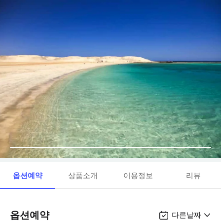
옵션예약
상품소개
이용정보
리뷰
옵션예약
다른날짜