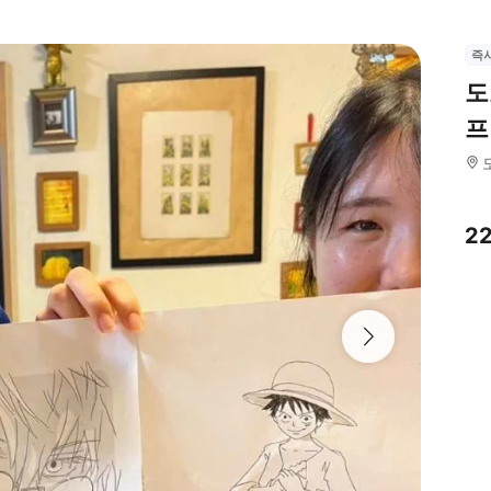
즉
도
프
2