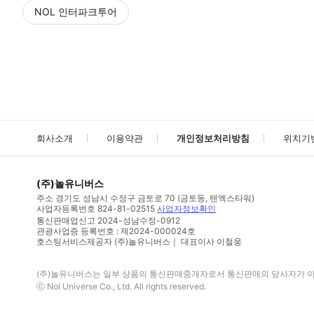
NOL 인터파크투어
NOL
에서 작성된 리뷰 입니다.
별점 높은순
별점 높은순
회사소개
이용약관
개인정보처리방침
위치기
(주)놀유니버스
주소
경기도 성남시 수정구 금토로 70 (금토동, 텐엑스타워)
사업자등록번호
824-81-02515
사업자정보확인
통신판매업신고
2024-성남수정-0912
관광사업증 등록번호 : 제2024-000024호
호스팅서비스제공자 (주)놀유니버스｜ 대표이사 이철웅
(주)놀유니버스
는 일부 상품의 통신판매중개자로서 통신판매의 당사자가 아니
ⓒ
Nol Universe Co
., Ltd. All rights reserved.