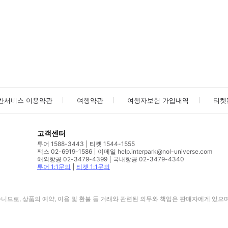
사진/동영상
사진/동영상
반서비스 이용약관
여행약관
여행자보험 가입내역
티켓
고객센터
투어 1588-3443
티켓 1544-1555
팩스 02-6919-1586
이메일 help.interpark@nol-universe.com
해외항공 02-3479-4399
국내항공 02-3479-4340
투어 1:1문의
티켓 1:1문의
므로, 상품의 예약, 이용 및 환불 등 거래와 관련된 의무와 책임은 판매자에게 있으