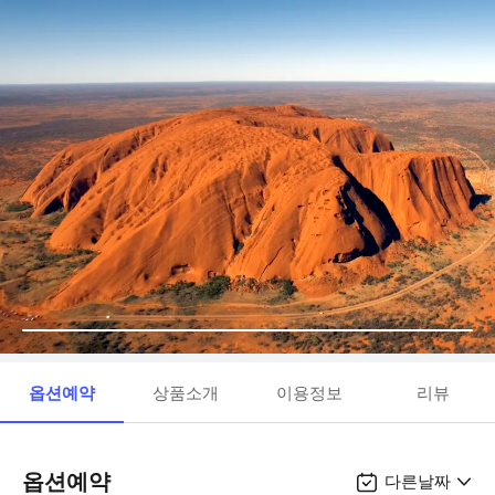
옵션예약
상품소개
이용정보
리뷰
옵션예약
다른날짜