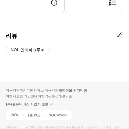
리뷰
NOL 인터파크투어
NOL
별
사
에서
점
진/
작성
높
동
된
은
영
리뷰
순
상
이용약관
위치기반서비스 이용약관
개인정보 처리방침
입니
여행자보험 가입안내
여행약관
분쟁해결기준
다.
(주)놀유니버스 사업자 정보
별
사
NOL
Triple
Interpark Global
점
진/
높
동
(주)놀유니버스
는 일부 상품의 통신판매중개자로서 통신판매의 당사자가 아니므로, 상품의