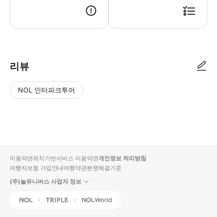
KT 포켓 와이파이 수령방법 [ STEP 1 ] 수령장소에 본인 신분증 / 예약 
리뷰
NOL 인터파크투어
NOL
별
사
에서
점
진/
작성
높
동
된
은
영
리뷰
순
상
이용약관
위치기반서비스 이용약관
개인정보 처리방침
입니
여행자보험 가입안내
여행약관
분쟁해결기준
다.
(주)놀유니버스 사업자 정보
별
사
NOL
Triple
Interpark Global
점
진/