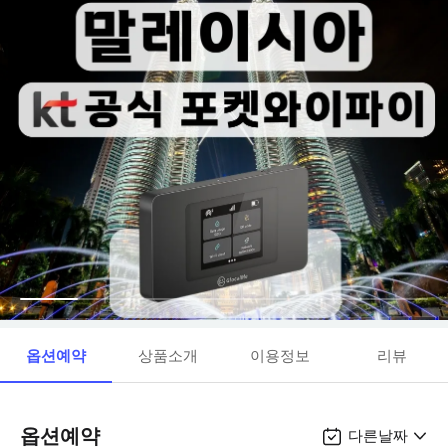
옵션예약
상품소개
이용정보
리뷰
옵션예약
다른날짜