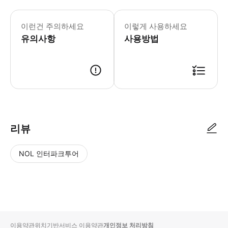
이 쿠킹 클래스는 육류 요리를 하는 다른
이런건 주의하세요
이렇게 사용하세요
유의사항
사용방법
● 예약접수 후 확정이 되면 이용가능합니다. ● 바우처에 안내된 사용 방법
리뷰
NOL 인터파크투어
NOL
별
사
에서
점
진/
작성
높
동
된
은
영
리뷰
순
상
이용약관
위치기반서비스 이용약관
개인정보 처리방침