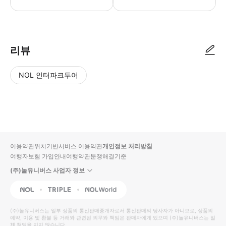
● 예약접수 후 확정이 되면 이용가능합니다. ● 바우처에 안내된 사용 방법
리뷰
NOL 인터파크투어
NOL
별
사
에서
점
진/
작성
높
동
된
은
영
리뷰
순
상
이용약관
위치기반서비스 이용약관
개인정보 처리방침
입니
여행자보험 가입안내
여행약관
분쟁해결기준
다.
(주)놀유니버스 사업자 정보
별
사
NOL
Triple
Interpark Global
점
진/
높
동
(주)놀유니버스
는 일부 상품의 통신판매중개자로서 통신판매의 당사자가 아니므로, 상품의
예약, 이용 및 환불 등 거래와 관련된 의무와 책임은 판매자에게 있으며
은
영
(주)놀유니버스
는 일
체 책임을 지지 않습니다.