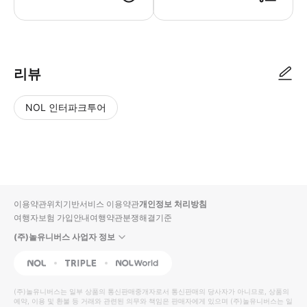
리뷰
NOL 인터파크투어
NOL
별
사
에서
점
진/
작성
높
동
된
은
영
리뷰
순
상
이용약관
위치기반서비스 이용약관
개인정보 처리방침
입니
여행자보험 가입안내
여행약관
분쟁해결기준
다.
(주)놀유니버스 사업자 정보
별
사
NOL
Triple
Interpark Global
점
진/
높
동
(주)놀유니버스
는 일부 상품의 통신판매중개자로서 통신판매의 당사자가 아니므로, 상품의
예약, 이용 및 환불 등 거래와 관련된 의무와 책임은 판매자에게 있으며
은
영
(주)놀유니버스
는 일