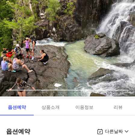
옵션예약
상품소개
이용정보
리뷰
옵션예약
다른날짜