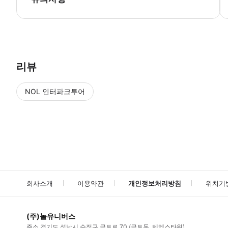
▶ 사용방법 * 다가오는 투어를 위해 특별 투어 매표소인 Geirsgata
리뷰
NOL 인터파크투어
NOL
에서 작성된 리뷰 입니다.
별점 높은순
별점 높은순
회사소개
이용약관
개인정보처리방침
위치기
(주)놀유니버스
주소
경기도 성남시 수정구 금토로 70 (금토동, 텐엑스타워)