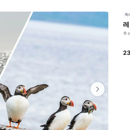
즉
레
2