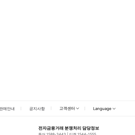
 직원에게 스마트폰 바우처를 보여주세요. 참고: 환경적 이유로 연중 특정 시간대
고객센터
판매안내
공지사항
Language
전자금융거래 분쟁처리 담당정보
투어 1588-3443
티켓 1544-1555