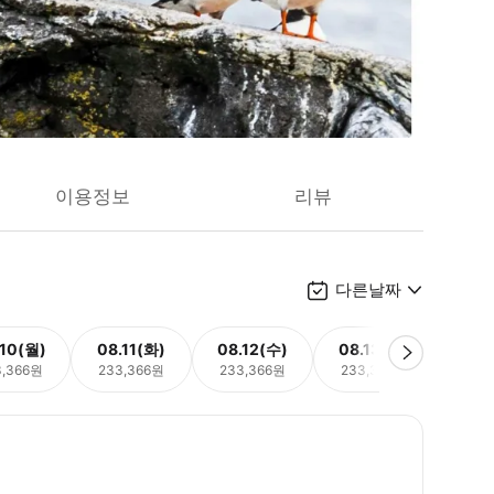
이용정보
리뷰
다른날짜
.10(월)
08.11(화)
08.12(수)
08.13(목)
08.
3,366원
233,366원
233,366원
233,366원
233