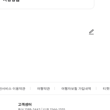
 11에서 만나세요. * 집합 장소에 30분 일찍 도착해 주세요. * 집합 장소의
사진/동영상
사진/동영상
반서비스 이용약관
여행약관
여행자보험 가입내역
티켓
고객센터
투어 1588-3443
티켓 1544-1555