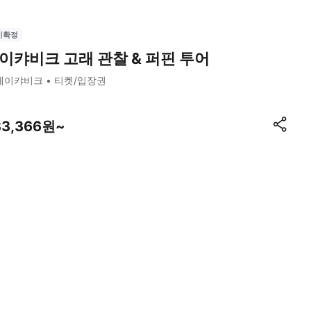
시확정
이캬비크 고래 관찰 & 퍼핀 투어
레이캬비크
티켓/입장권
33,366원~