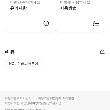
이런건 주의하세요
이렇게 사용하세요
유의사항
사용방법
● 예약접수 후 확정이 되면 이용가능합니다. ● 바우처에 안내된 사용 방법
리뷰
NOL 인터파크투어
NOL
별
사
에서
점
진/
작성
높
동
된
은
영
리뷰
순
상
이용약관
위치기반서비스 이용약관
개인정보 처리방침
입니
여행자보험 가입안내
여행약관
분쟁해결기준
다.
(주)놀유니버스 사업자 정보