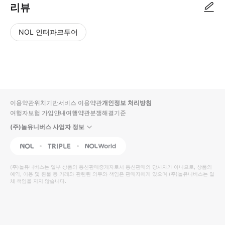
리뷰
NOL 인터파크투어
NOL
별
사
에서
점
진/
작성
높
동
된
은
영
리뷰
순
상
이용약관
위치기반서비스 이용약관
개인정보 처리방침
입니
여행자보험 가입안내
여행약관
분쟁해결기준
다.
(주)놀유니버스 사업자 정보
별
사
NOL
Triple
Interpark Global
점
진/
높
동
(주)놀유니버스
는 일부 상품의 통신판매중개자로서 통신판매의 당사자가 아니므로, 상품의
예약, 이용 및 환불 등 거래와 관련된 의무와 책임은 판매자에게 있으며
은
영
(주)놀유니버스
는 일
체 책임을 지지 않습니다.
순
상