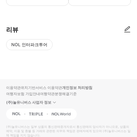
리뷰
NOL 인터파크투어
NOL
별
사
에서
점
진/
작성
높
동
된
은
영
리뷰
순
상
이용약관
위치기반서비스 이용약관
개인정보 처리방침
입니
여행자보험 가입안내
여행약관
분쟁해결기준
다.
(주)놀유니버스 사업자 정보
별
사
NOL
Triple
Interpark Global
점
진/
높
동
(주)놀유니버스
는 일부 상품의 통신판매중개자로서 통신판매의 당사자가 아니므로, 상품의
예약, 이용 및 환불 등 거래와 관련된 의무와 책임은 판매자에게 있으며
은
영
(주)놀유니버스
는 일
체 책임을 지지 않습니다.