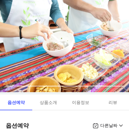
옵션예약
상품소개
이용정보
리뷰
옵션예약
다른날짜