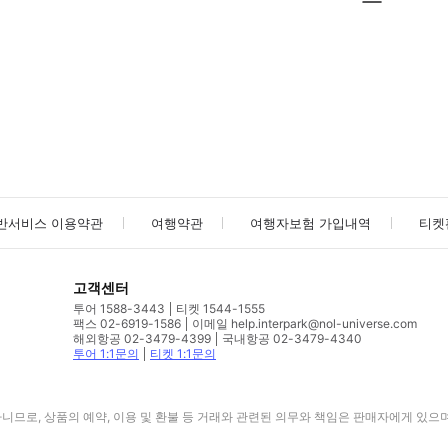
사진/동영상
사진/동영상
반서비스 이용약관
여행약관
여행자보험 가입내역
티켓
고객센터
투어 1588-3443
티켓 1544-1555
팩스 02-6919-1586
이메일 help.interpark@nol-universe.com
해외항공 02-3479-4399
국내항공 02-3479-4340
투어 1:1문의
티켓 1:1문의
므로, 상품의 예약, 이용 및 환불 등 거래와 관련된 의무와 책임은 판매자에게 있으