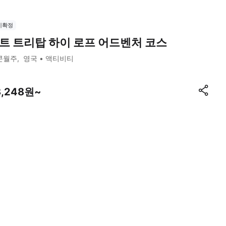
시확정
트 트리탑 하이 로프 어드벤처 코스
콘월주
영국
액티비티
8,248원~