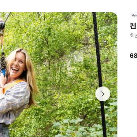
즉
켄
6