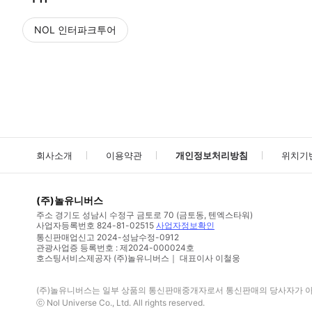
NOL 인터파크투어
NOL
에서 작성된 리뷰 입니다.
별점 높은순
별점 높은순
회사소개
이용약관
개인정보처리방침
위치기
(주)놀유니버스
주소
경기도 성남시 수정구 금토로 70 (금토동, 텐엑스타워)
사업자등록번호
824-81-02515
사업자정보확인
통신판매업신고
2024-성남수정-0912
관광사업증 등록번호 : 제2024-000024호
호스팅서비스제공자 (주)놀유니버스｜ 대표이사 이철웅
(주)놀유니버스
는 일부 상품의 통신판매중개자로서 통신판매의 당사자가 아니
ⓒ
Nol Universe Co
., Ltd. All rights reserved.