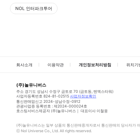
NOL 인터파크투어
NOL
에서 작성된 리뷰 입니다.
별점 높은순
별점 높은순
회사소개
이용약관
개인정보처리방침
위치기
(주)놀유니버스
주소
경기도 성남시 수정구 금토로 70 (금토동, 텐엑스타워)
사업자등록번호
824-81-02515
사업자정보확인
통신판매업신고
2024-성남수정-0912
관광사업증 등록번호 : 제2024-000024호
호스팅서비스제공자 (주)놀유니버스｜ 대표이사 이철웅
(주)놀유니버스
는 일부 상품의 통신판매중개자로서 통신판매의 당사자가 아니
ⓒ
Nol Universe Co
., Ltd. All rights reserved.