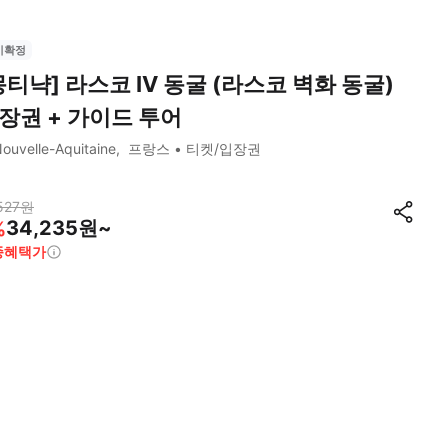
시확정
몽티냑] 라스코 IV 동굴 (라스코 벽화 동굴)
장권 + 가이드 투어
ouvelle-Aquitaine
프랑스
티켓/입장권
527
원
34,235원~
%
종혜택가