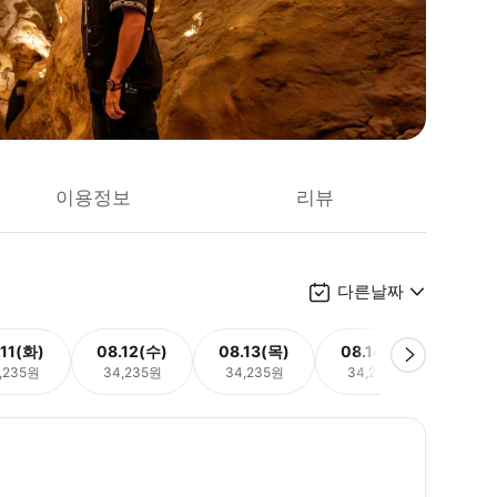
이용정보
리뷰
다른날짜
.11(화)
08.12(수)
08.13(목)
08.14(금)
08.
,235원
34,235원
34,235원
34,235원
34,