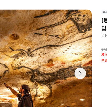
즉
[
입
N
37,
8
최