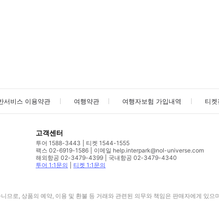
사진/동영상
사진/동영상
반서비스 이용약관
여행약관
여행자보험 가입내역
티켓
고객센터
투어 1588-3443
티켓 1544-1555
팩스 02-6919-1586
이메일 help.interpark@nol-universe.com
해외항공 02-3479-4399
국내항공 02-3479-4340
투어 1:1문의
티켓 1:1문의
므로, 상품의 예약, 이용 및 환불 등 거래와 관련된 의무와 책임은 판매자에게 있으