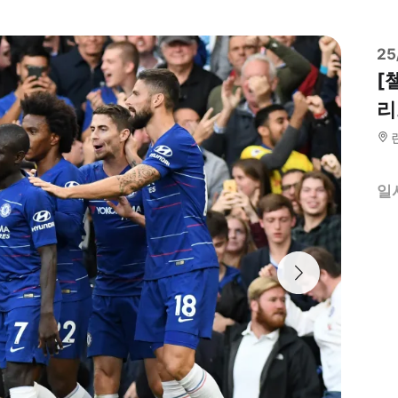
2
[
리
일