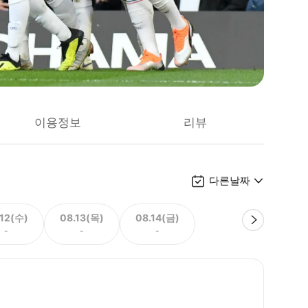
이용정보
리뷰
다른날짜
.12(수)
08.13(목)
08.14(금)
-
-
-