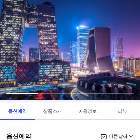
옵션예약
상품소개
이용정보
리뷰
옵션예약
다른날짜