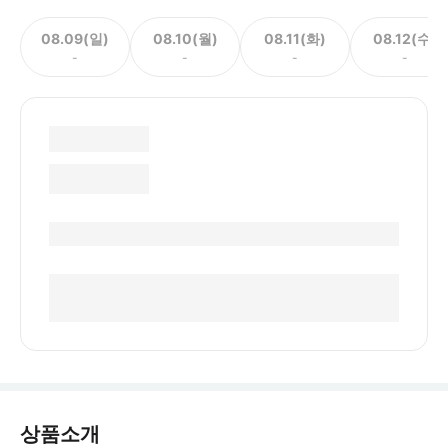
08.09(일)
08.10(월)
08.11(화)
08.12(수)
-
-
-
-
상품소개