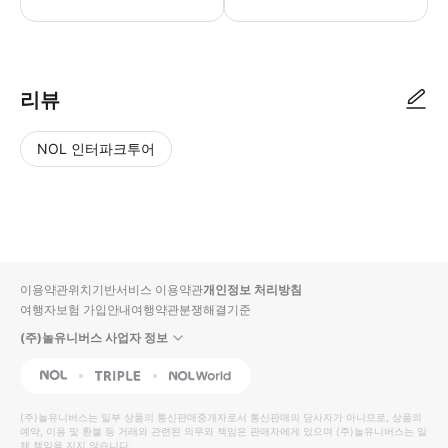
만나는 시간: 9:00 만나는 장소: 지하철 5/6호선 '동사(东四)'역 B번 출
리뷰
NOL 인터파크투어
NOL
별
사
에서
점
진/
작성
높
동
된
은
영
리뷰
순
상
이용약관
위치기반서비스 이용약관
개인정보 처리방침
입니
여행자보험 가입안내
여행약관
분쟁해결기준
다.
(주)놀유니버스 사업자 정보
별
사
NOL
Triple
Interpark Global
점
진/
높
동
(주)놀유니버스
는 일부 상품의 통신판매중개자로서 통신판매의 당사자가 아니므로, 상품의
예약, 이용 및 환불 등 거래와 관련된 의무와 책임은 판매자에게 있으며
은
영
(주)놀유니버스
는 일
체 책임을 지지 않습니다.