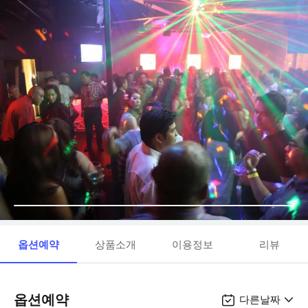
옵션예약
상품소개
이용정보
리뷰
옵션예약
다른날짜