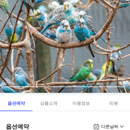
옵션예약
상품소개
이용정보
리뷰
옵션예약
다른날짜