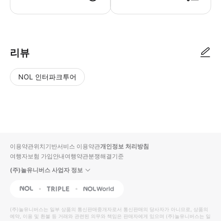
리뷰
NOL 인터파크투어
NOL
별
사
에서
점
진/
작성
높
동
된
은
영
리뷰
순
상
이용약관
위치기반서비스 이용약관
개인정보 처리방침
입니
여행자보험 가입안내
여행약관
분쟁해결기준
다.
(주)놀유니버스 사업자 정보
별
사
NOL
Triple
Interpark Global
점
진/
높
동
(주)놀유니버스
는 일부 상품의 통신판매중개자로서 통신판매의 당사자가 아니므로, 상품의
예약, 이용 및 환불 등 거래와 관련된 의무와 책임은 판매자에게 있으며
은
영
(주)놀유니버스
는 일