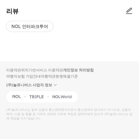
리뷰
NOL 인터파크투어
NOL
별
사
에서
점
진/
작성
높
동
된
은
영
리뷰
순
상
이용약관
위치기반서비스 이용약관
개인정보 처리방침
입니
여행자보험 가입안내
여행약관
분쟁해결기준
다.
(주)놀유니버스 사업자 정보
별
사
NOL
Triple
Interpark Global
점
진/
높
동
(주)놀유니버스
는 일부 상품의 통신판매중개자로서 통신판매의 당사자가 아니므로, 상품의
예약, 이용 및 환불 등 거래와 관련된 의무와 책임은 판매자에게 있으며
은
영
(주)놀유니버스
는 일
체 책임을 지지 않습니다.
순
상