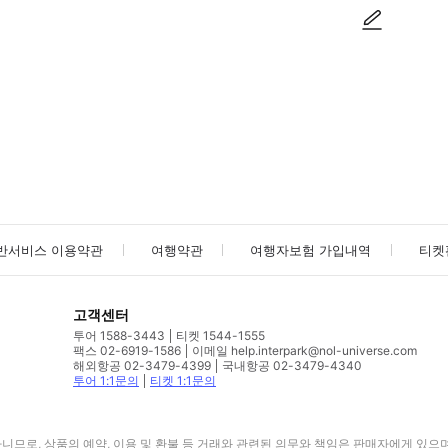
사진/동영상
사진/동영상
반서비스 이용약관
여행약관
여행자보험 가입내역
티켓
고객센터
투어 1588-3443
티켓 1544-1555
팩스 02-6919-1586
이메일 help.interpark@nol-universe.com
해외항공 02-3479-4399
국내항공 02-3479-4340
투어 1:1문의
티켓 1:1문의
므로, 상품의 예약, 이용 및 환불 등 거래와 관련된 의무와 책임은 판매자에게 있으