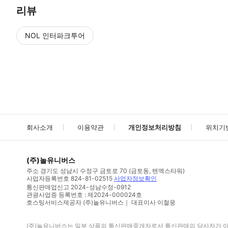
리뷰
NOL 인터파크투어
NOL
에서 작성된 리뷰 입니다.
별점 높은순
별점 높은순
회사소개
이용약관
개인정보처리방침
위치기
(주)놀유니버스
주소
경기도 성남시 수정구 금토로 70 (금토동, 텐엑스타워)
사업자등록번호
824-81-02515
사업자정보확인
통신판매업신고
2024-성남수정-0912
관광사업증 등록번호 : 제2024-000024호
호스팅서비스제공자 (주)놀유니버스｜ 대표이사 이철웅
(주)놀유니버스
는 일부 상품의 통신판매중개자로서 통신판매의 당사자가 아니