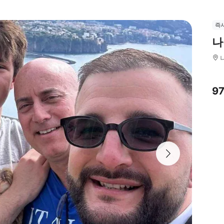
즉
나
9