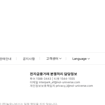
고객센터
판매안내
공지사항
Language
전자금융거래 분쟁처리 담당정보
투어 1588-3443
티켓 1544-1555
이메일 interpark_ef@nol-universe.com
개인정보보호책임자 privacy_i@nol-universe.com
며
(주)놀유니버스
는 일체 책임을 지지 않습니다.