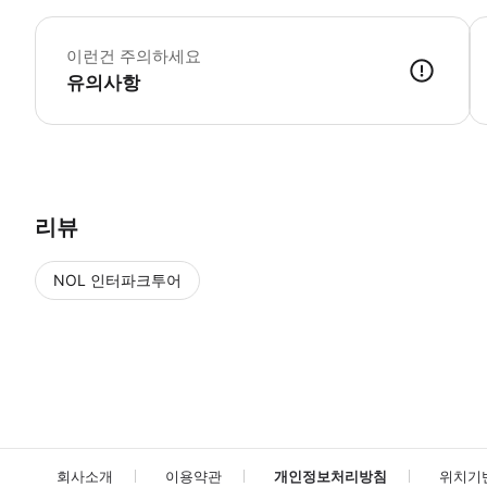
D
이런건 주의하세요
유의사항
● 예약접수 후 확정이 되면 이용가능합니다. ● 바우처에 안내된 사용 
리뷰
NOL 인터파크투어
NOL
에서 작성된 리뷰 입니다.
별점 높은순
별점 높은순
회사소개
이용약관
개인정보처리방침
위치기