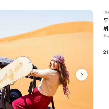
즉
두
뷔
21