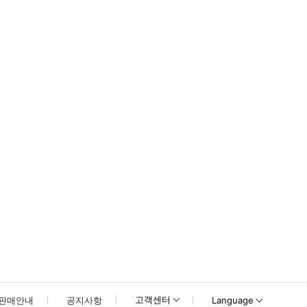
험은 이를 보장하지 않습니다. 활동으로 인한 사고나 손상은 전적으로 라이더와 승
못하신 경우 고객센터로 문의해 주시기 바랍니다.
고객센터
판매안내
공지사항
Language