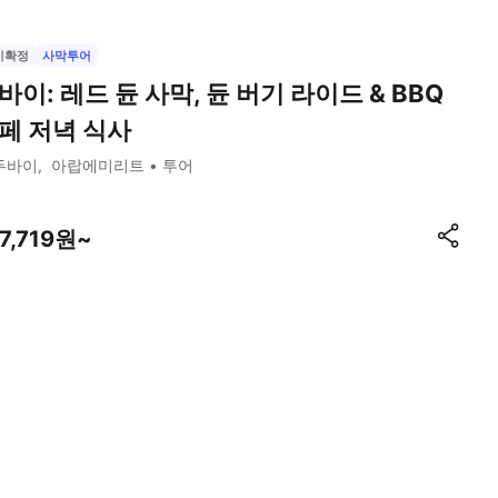
시확정
사막투어
바이: 레드 듄 사막, 듄 버기 라이드 & BBQ
페 저녁 식사
두바이
아랍에미리트
투어
7,719원~