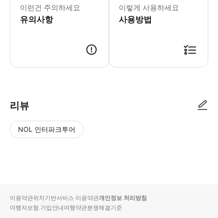
이런건 주의하세요
이렇게 사용하세요
유의사항
사용방법
리뷰
NOL 인터파크투어
NOL
별
사
에서
점
진/
작성
높
동
된
은
영
리뷰
순
상
이용약관
위치기반서비스 이용약관
개인정보 처리방침
입니
여행자보험 가입안내
여행약관
분쟁해결기준
다.