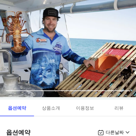
옵션예약
상품소개
이용정보
리뷰
옵션예약
다른날짜