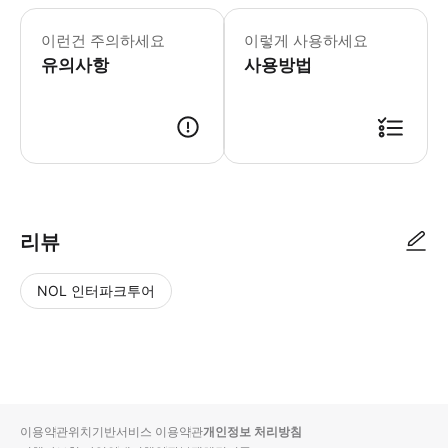
* 서비스 시간: 첫 탑승 시간부터 08
이런건 주의하세요
이렇게 사용하세요
유의사항
사용방법
리뷰
NOL 인터파크투어
NOL
별
사
에서
점
진/
작성
높
동
된
은
영
리뷰
순
상
이용약관
위치기반서비스 이용약관
개인정보 처리방침
입니