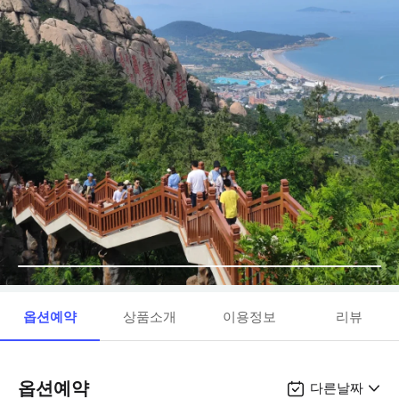
옵션예약
상품소개
이용정보
리뷰
옵션예약
다른날짜