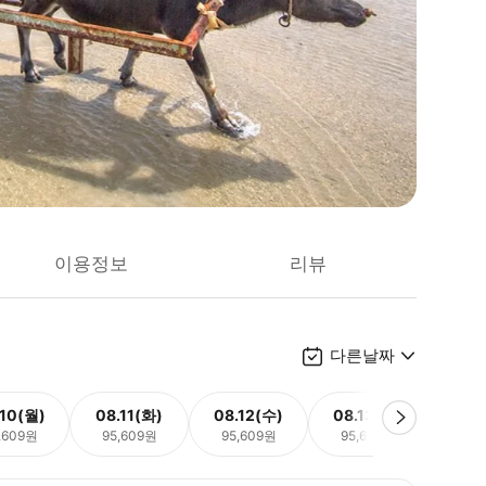
이용정보
리뷰
다른날짜
.10(월)
08.11(화)
08.12(수)
08.13(목)
08.
,609원
95,609원
95,609원
95,609원
95,