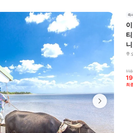
즉
이
티
니
118
19
최