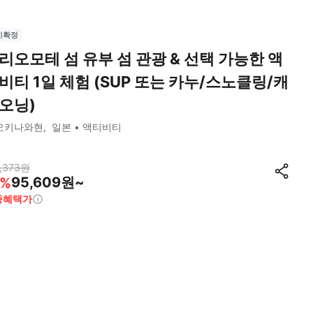
시확정
리오모테 섬 유부 섬 관광 & 선택 가능한 액
비티 1일 체험 (SUP 또는 카누/스노클링/캐
오닝)
오키나와현
일본
액티비티
,373
원
95,609원~
%
종혜택가