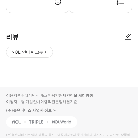
▶ 바우처 예약 확정 후 바우처가 발급이 되었는지 확인해주세요. 사용 가능
리뷰
NOL 인터파크투어
NOL
별
사
에서
점
진/
작성
높
동
된
은
영
리뷰
순
상
이용약관
위치기반서비스 이용약관
개인정보 처리방침
입니
여행자보험 가입안내
여행약관
분쟁해결기준
다.
(주)놀유니버스 사업자 정보
별
사
NOL
Triple
Interpark Global
점
진/
높
동
(주)놀유니버스
는 일부 상품의 통신판매중개자로서 통신판매의 당사자가 아니므로, 상품의