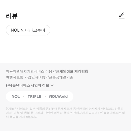
리뷰
NOL 인터파크투어
NOL
별
사
에서
점
진/
작성
높
동
된
은
영
리뷰
순
상
이용약관
위치기반서비스 이용약관
개인정보 처리방침
입니
여행자보험 가입안내
여행약관
분쟁해결기준
다.
(주)놀유니버스 사업자 정보
별
사
NOL
Triple
Interpark Global
점
진/
높
동
(주)놀유니버스
는 일부 상품의 통신판매중개자로서 통신판매의 당사자가 아니므로, 상품의
예약, 이용 및 환불 등 거래와 관련된 의무와 책임은 판매자에게 있으며
은
영
(주)놀유니버스
는 일
체 책임을 지지 않습니다.
순
상