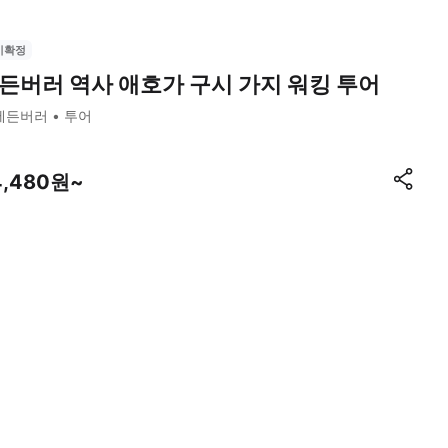
시확정
든버러 역사 애호가 구시 가지 워킹 투어
에든버러
투어
4,480원~