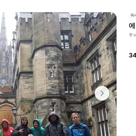
즉
에
3