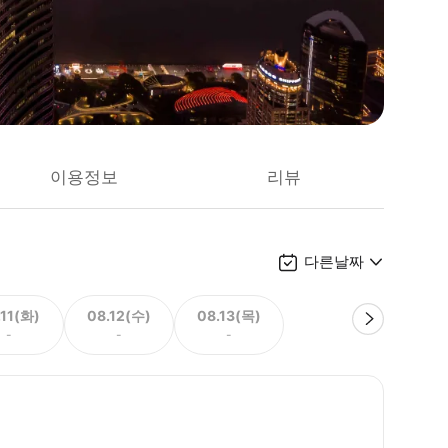
이용정보
리뷰
다른날짜
.11(화)
08.12(수)
08.13(목)
-
-
-