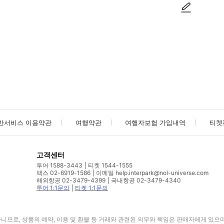
사진/동영상
사진/동영상
반서비스 이용약관
여행약관
여행자보험 가입내역
티켓
고객센터
투어 1588-3443
티켓 1544-1555
팩스 02-6919-1586
이메일 help.interpark@nol-universe.com
해외항공 02-3479-4399
국내항공 02-3479-4340
투어 1:1문의
티켓 1:1문의
므로, 상품의 예약, 이용 및 환불 등 거래와 관련된 의무와 책임은 판매자에게 있으