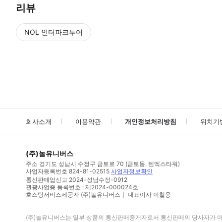
리뷰
NOL 인터파크투어
NOL
에서 작성된 리뷰 입니다.
별점 높은순
별점 높은순
회사소개
이용약관
개인정보처리방침
위치기
(주)놀유니버스
주소
경기도 성남시 수정구 금토로 70 (금토동, 텐엑스타워)
사업자등록번호
824-81-02515
사업자정보확인
통신판매업신고
2024-성남수정-0912
관광사업증 등록번호 : 제2024-000024호
호스팅서비스제공자 (주)놀유니버스｜ 대표이사 이철웅
(주)놀유니버스
는 일부 상품의 통신판매중개자로서 통신판매의 당사자가 아니