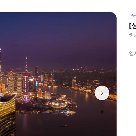
즉
[
일