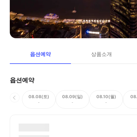
옵션예약
상품소개
옵션예약
08.08(토)
08.09(일)
08.10(월)
08
-
-
-