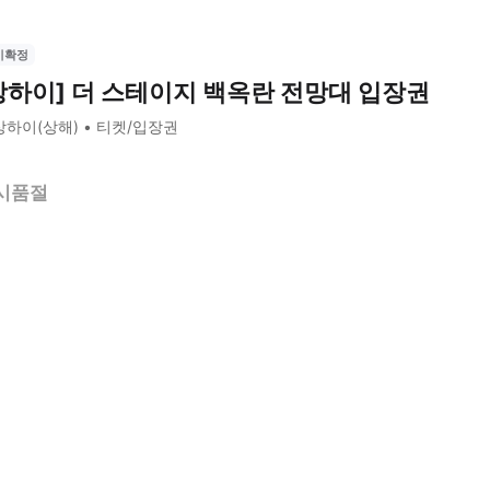
시확정
상하이] 더 스테이지 백옥란 전망대 입장권
상하이(상해)
티켓/입장권
시품절